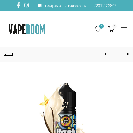
Τηλέφωνο Επικοινωνίας :
22312 22892
0
0