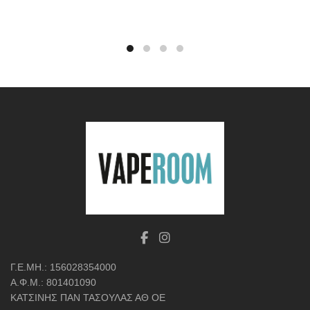
Γ.Ε.ΜΗ.: 156028354000
Α.Φ.Μ.: 801401090
ΚΑΤΣΙΝΗΣ ΠΑΝ ΤΑΣΟΥΛΑΣ ΑΘ ΟΕ