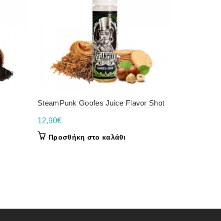
SteamPunk Goofes Juice Flavor Shot
BLACKOUT
CEREAL KI
12,90
€
BLACKOUT
Προσθήκη στο καλάθι
17,00
€
Προσθήκ