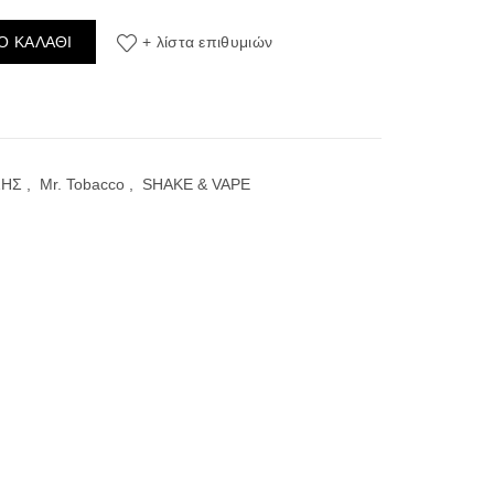
 10ml/60ml ποσότητα
Ο ΚΑΛΆΘΙ
+ λίστα επιθυμιών
ΣΗΣ
,
Mr. Tobacco
,
SHAKE & VAPE