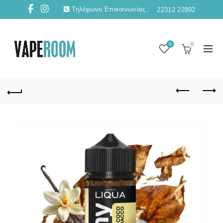
Τηλέφωνο Επικοινωνίας :
22312 22892
0
0