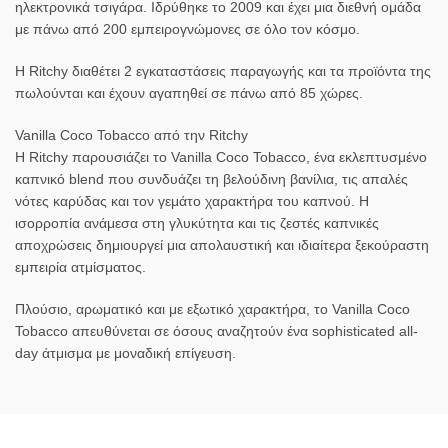
ηλεκτρονικά τσιγάρα. Ιδρύθηκε το 2009 και έχει μια διεθνή ομάδα
με πάνω από 200 εμπειρογνώμονες σε όλο τον κόσμο.
Η Ritchy διαθέτει 2 εγκαταστάσεις παραγωγής και τα προϊόντα της
πωλούνται και έχουν αγαπηθεί σε πάνω από 85 χώρες.
Vanilla Coco Tobacco από την Ritchy
Η Ritchy παρουσιάζει το Vanilla Coco Tobacco, ένα εκλεπτυσμένο
καπνικό blend που συνδυάζει τη βελούδινη βανίλια, τις απαλές
νότες καρύδας και τον γεμάτο χαρακτήρα του καπνού. Η
ισορροπία ανάμεσα στη γλυκύτητα και τις ζεστές καπνικές
αποχρώσεις δημιουργεί μια απολαυστική και ιδιαίτερα ξεκούραστη
εμπειρία ατμίσματος.
Πλούσιο, αρωματικό και με εξωτικό χαρακτήρα, το Vanilla Coco
Tobacco απευθύνεται σε όσους αναζητούν ένα sophisticated all-
day άτμισμα με μοναδική επίγευση.