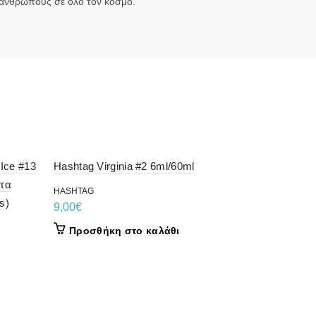
 ανθρώπους σε όλο τον κόσμο.
Ice #13
Hashtag Virginia #2 6ml/60ml
κτα
HASHTAG
s)
9,00
€
Προσθήκη στο καλάθι