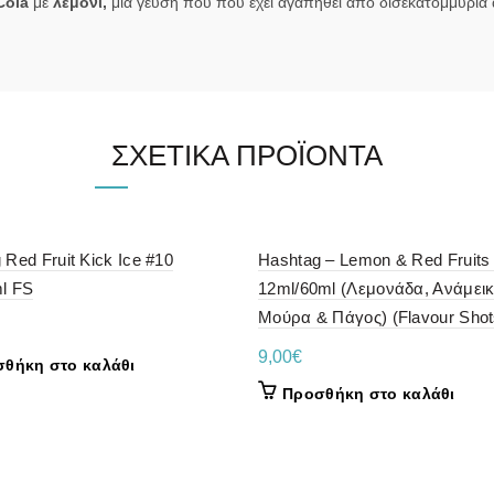
Cola
με
λεμόνι,
μια γεύση που που έχει αγαπηθεί από δισεκατομμύρια
ΣΧΕΤΙΚΆ ΠΡΟΪΌΝΤΑ
 Red Fruit Kick Ice #10
Hashtag – Lemon & Red Fruits 
l FS
12ml/60ml (Λεμονάδα, Ανάμει
Μούρα & Πάγος) (Flavour Shot
9,00
€
θήκη στο καλάθι
Προσθήκη στο καλάθι