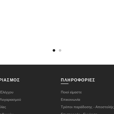
ΡΙΑΣΜΌΣ
ΠΛΗΡΟΦΟΡΊΕΣ
 Ελέγχου
Ποιοί είμαστε
α Λογαριασμού
Επικοινωνία
λίες
Τρόποι παράδοσης - Αποστολής