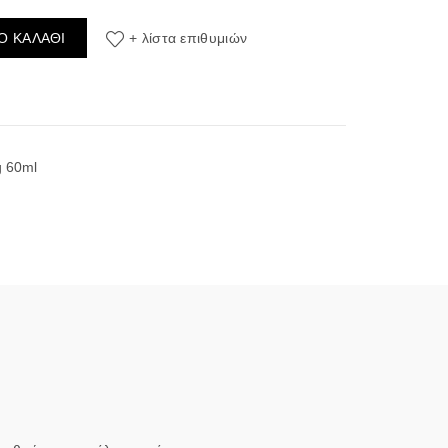
19 6ml/60ml ποσότητα
Ο ΚΑΛΆΘΙ
+ λίστα επιθυμιών
g 60ml