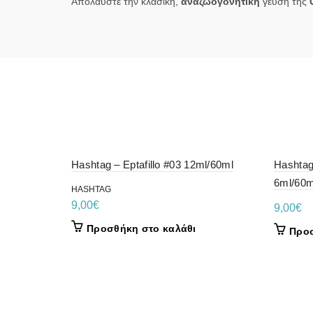
Απολαύστε την κλασική,
αναζωογονητική
γεύση της
Hashtag – Eptafillo #03 12ml/60ml
Hashtag
6ml/60m
HASHTAG
9,00
€
9,00
€
Προσθήκη στο καλάθι
Προσ