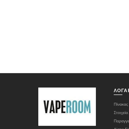
ΛΟΓΑ
Πίνακας
Στοιχεί
Παραγγε