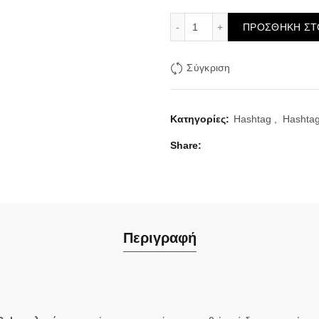
Hashtag Ice Cola Twist #
ΠΡΟΣΘΉΚΗ ΣΤ
Σύγκριση
Κατηγορίες:
Hashtag
,
Hashta
Share
Περιγραφή