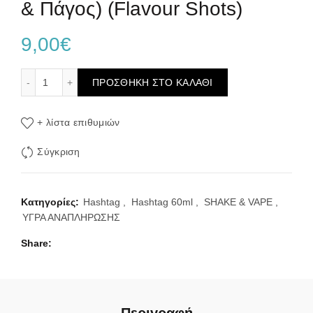
& Πάγος) (Flavour Shots)
9,00
€
Hashtag – Lemon & Red Fruits Ice #13 12ml/60ml (Λεμονάδ
ΠΡΟΣΘΉΚΗ ΣΤΟ ΚΑΛΆΘΙ
+ λίστα επιθυμιών
Σύγκριση
Κατηγορίες:
Hashtag
,
Hashtag 60ml
,
SHAKE & VAPE
,
ΥΓΡΑ ΑΝΑΠΛΗΡΩΣΗΣ
Share