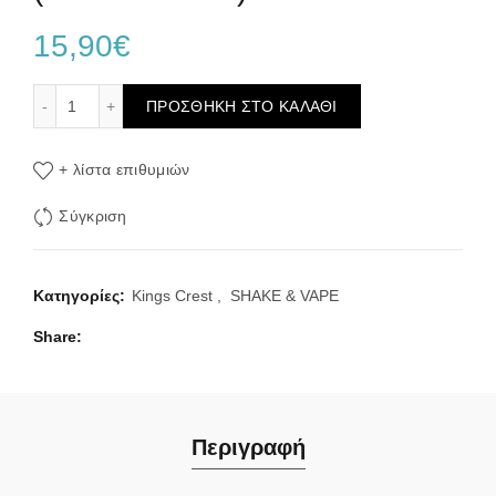
15,90
€
Kings Crest Cream Team Cinnaroll 30ml/120ml (Ρολό Κανέλ
ΠΡΟΣΘΉΚΗ ΣΤΟ ΚΑΛΆΘΙ
+ λίστα επιθυμιών
Σύγκριση
Κατηγορίες:
Kings Crest
,
SHAKE & VAPE
Share
Περιγραφή