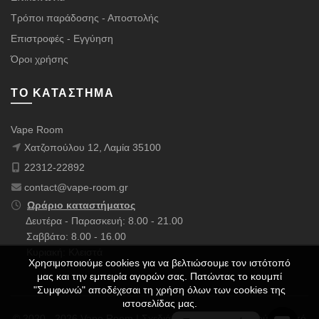
Τρόποι παράδοσης - Αποστολής
Επιστροφές - Εγγύηση
Όροι χρήσης
ΤΟ ΚΑΤΆΣΤΗΜΑ
Vape Room
Χατζοπούλου 12, Λαμία 35100
22312-22892
contact@vape-room.gr
Ωράριο καταστήματος
Δευτέρα - Παρασκευή: 8.00 - 21.00
Σαββάτο: 8.00 - 16.00
Κυριακή: Κλειστά
Χρησιμοποιούμε cookies για να βελτιώσουμε τον ιστότοπό
μας και την εμπειρία αγορών σας. Πατώντας το κουμπί
"Συμφωνώ" αποδέχεσαι τη χρήση όλων των cookies της
ιστοσελίδας μας.
© 2020 - 2026 Vape Room | Σχεδιάστηκε με ❤️ & Πολλούς ☕ από