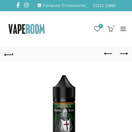
Τηλέφωνο Επικοινωνίας :
22312 22892
0
0