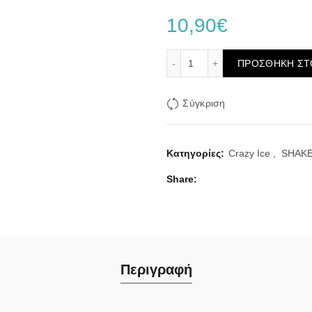
10,90
€
Steam City Crazy Ice Wate
ΠΡΟΣΘΉΚΗ ΣΤ
Σύγκριση
Κατηγορίες:
Crazy Ice
,
SHAKE
Share
Περιγραφή