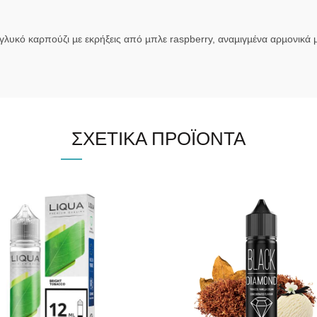
λυκό καρπούζι µε εκρήξεις από µπλε raspberry, αναµιγµένα αρµονικά 
ΣΧΕΤΙΚΆ ΠΡΟΪΌΝΤΑ