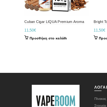
Cuban Cigar LIQUA Premium Aroma
Bright 
11,50
€
11,50
€
Προσθήκη στο καλάθι
Προσ
ΛΟΓΑ
Πίνακας
Στοιχεί