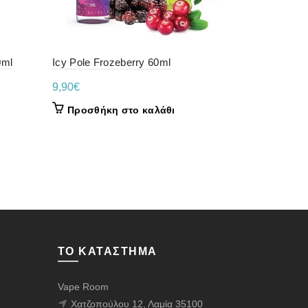
0ml
Icy Pole Frozeberry 60ml
IVG Nutty 
120ml
9,90
€
IVG
Προσθήκη στο καλάθι
19,50
€
Προσθήκ
ΤΟ ΚΑΤΆΣΤΗΜΑ
Vape Room
Χατζοπούλου 12, Λαμία 35100