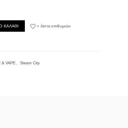
rmelon Berries Flavour Shot 10/60ml ποσότητα
Ο ΚΑΛΆΘΙ
+ λίστα επιθυμιών
 & VAPE
,
Steam City