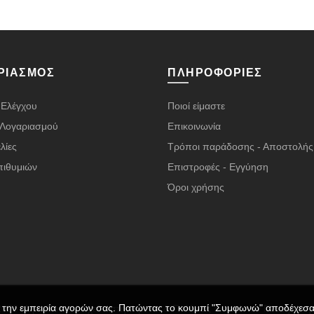
ΡΙΑΣΜΌΣ
ΠΛΗΡΟΦΟΡΊΕΣ
 Ελέγχου
Ποιοί είμαστε
α Λογαριασμού
Επικοινωνία
λίες
Τρόποι παράδοσης - Αποστολής
πιθυμιών
Επιστροφές - Εγγύηση
Όροι χρήσης
ι την εμπειρία αγορών σας. Πατώντας το κουμπί "Συμφωνώ" αποδέχεσαι
2026 Vape Room | Σχεδιάστηκε με ❤️ & Πολλούς ☕ από τον
Παναγιώτη