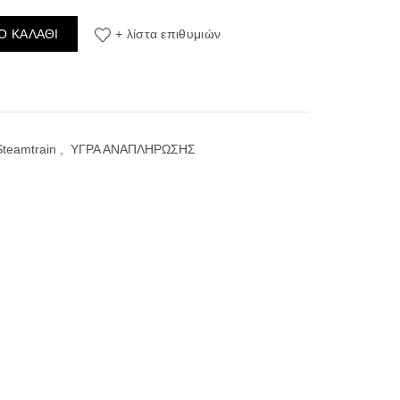
al Ride ποσότητα
Ο ΚΑΛΆΘΙ
+ λίστα επιθυμιών
Steamtrain
,
ΥΓΡΑ ΑΝΑΠΛΗΡΩΣΗΣ