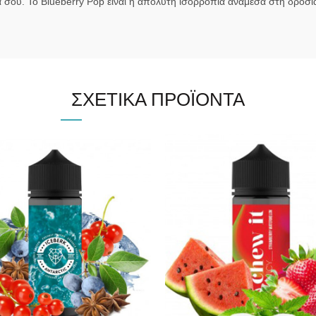
ου. Το Blueberry Pop είναι η απόλυτη ισορροπία ανάμεσα στη δροσιά
ΣΧΕΤΙΚΆ ΠΡΟΪΌΝΤΑ