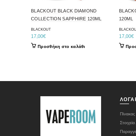
BLACKOUT BLACK DIAMOND
BLACK
COLLECTION SAPPHIRE 120ML
120ML
BLACKOUT
BLACKO
17,00
€
17,00
€
Προσθήκη στο καλάθι
Προσ
ΛΟΓΑ
Πίνακας
Στοιχεί
Παραγγε