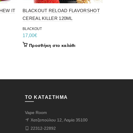
HEW IT
BLACKOUT RELOAD FLAVORSHOT
CEREAL KILLER 120ML
American B
BLACKOUT
Aroma
17,00
€
11,50
€
Προσθήκη στο καλάθι
Προσθήκ
ΤΟ ΚΑΤΆΣΤΗΜΑ
Vape Room
Χατζοπούλου 12, Λαμία 35100
22312-22892