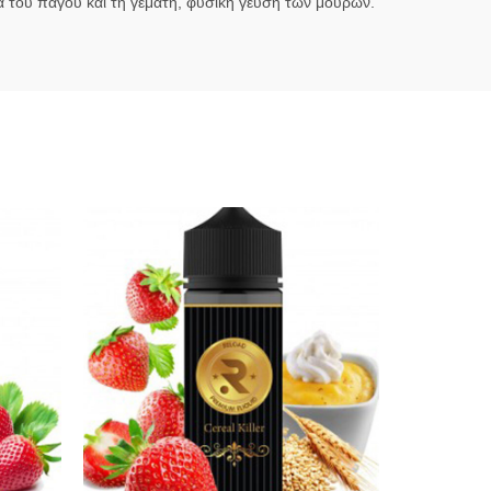
 του πάγου και τη γεμάτη, φυσική γεύση των μούρων.