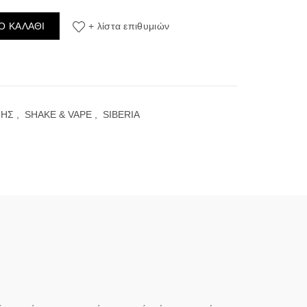
ml/120ml ποσότητα
Ο ΚΑΛΆΘΙ
+ λίστα επιθυμιών
ΣΗΣ
,
SHAKE & VAPE
,
SIBERIA