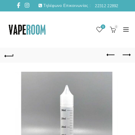
Τηλέφωνο Επικοινωνίας :
22312 22892
0
0