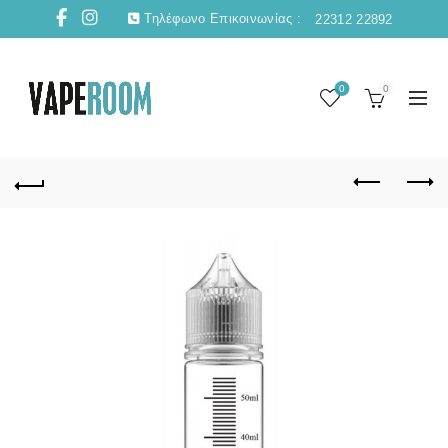
Τηλέφωνο Επικοινωνίας :
22312 22892
0
0