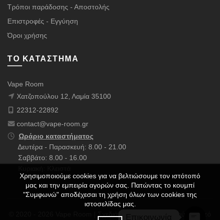
Τρόποι παράδοσης - Αποστολής
Επιστροφές - Εγγύηση
Όροι χρήσης
ΤΟ ΚΑΤΆΣΤΗΜΑ
Vape Room
Χατζοπούλου 12, Λαμία 35100
22312-22892
contact@vape-room.gr
Ωράριο καταστήματος
Δευτέρα - Παρασκευή: 8.00 - 21.00
Σαββάτο: 8.00 - 16.00
Κυριακή: Κλειστά
Χρησιμοποιούμε cookies για να βελτιώσουμε τον ιστότοπό
μας και την εμπειρία αγορών σας. Πατώντας το κουμπί
"Συμφωνώ" αποδέχεσαι τη χρήση όλων των cookies της
ιστοσελίδας μας.
© 2020 - 2026 Vape Room | Σχεδιάστηκε με ❤️ & Πολλούς ☕ από
Επικοινωνία