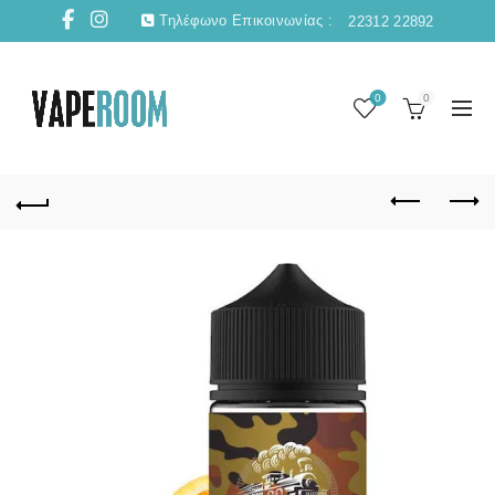
Τηλέφωνο Επικοινωνίας :
22312 22892
0
0