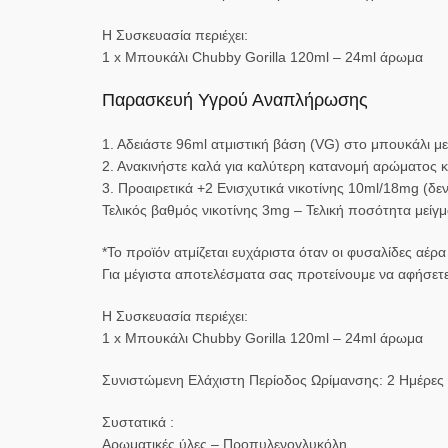
Η Συσκευασία περιέχει:
1 x Μπουκάλι Chubby Gorilla 120ml – 24ml άρωμα
Παρασκευή Υγρού Αναπλήρωσης
1. Αδειάστε 96ml ατμιστική βάση (VG) στο μπουκάλι με
2. Ανακινήστε καλά για καλύτερη κατανομή αρώματος 
3. Προαιρετικά +2 Ενισχυτικά νικοτίνης 10ml/18mg (δε
Τελικός βαθμός νικοτίνης 3mg – Τελική ποσότητα μείγ
*Το προϊόν ατμίζεται ευχάριστα όταν οι φυσαλίδες αέ
Για μέγιστα αποτελέσματα σας προτείνουμε να αφήσετε 
Η Συσκευασία περιέχει:
1 x Μπουκάλι Chubby Gorilla 120ml – 24ml άρωμα
Συνιστώμενη Ελάχιστη Περίοδος Ωρίμανσης: 2 Ημέρες
Συστατικά :
Αρωματικές ύλες – Προπυλενογλυκόλη