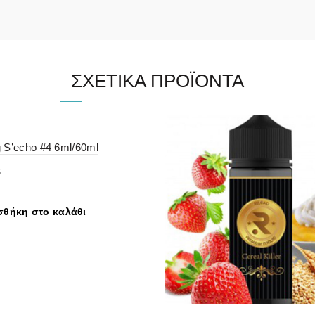
ΣΧΕΤΙΚΆ ΠΡΟΪΌΝΤΑ
 S’echo #4 6ml/60ml
G
θήκη στο καλάθι