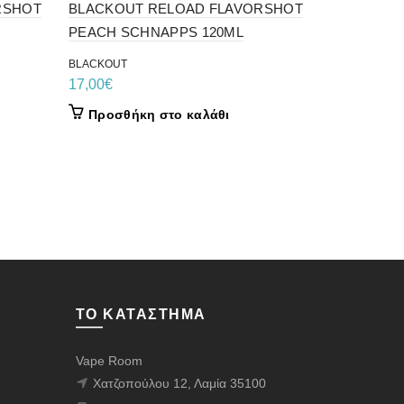
RSHOT
BLACKOUT RELOAD FLAVORSHOT
BLACKOUT
PEACH SCHNAPPS 120ML
BLACKOUT
17,00
€
BLACKOUT
17,00
€
Προσθήκ
Προσθήκη στο καλάθι
ΤΟ ΚΑΤΆΣΤΗΜΑ
Vape Room
Χατζοπούλου 12, Λαμία 35100